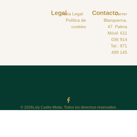
Legal
Contacto
Nota Legal
Carrer
Política de
Blanquerna,
cookies
47. Palma
Móvil: 611
036 914
Tel.: 971
499 145
© 2026Loly Castro Moda. Todos los derechos reservados.