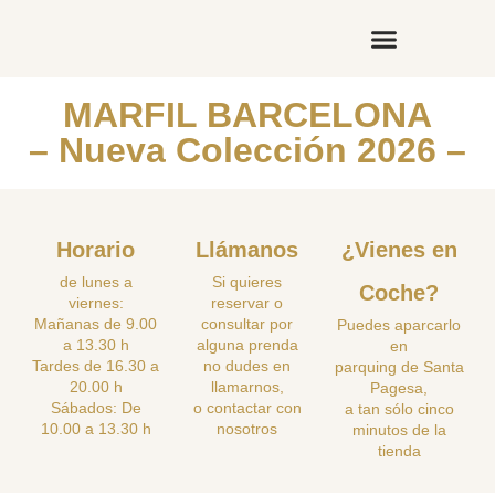
Nuevas Colecciones
Nuestras Marcas
MARFIL BARCELONA
– Nueva Colección 2026 –
Horario
Llámanos
¿Vienes en
de lunes a
Si quieres
Coche?
viernes:
reservar o
Mañanas de 9.00
consultar por
Puedes aparcarlo
a 13.30 h
alguna prenda
en
Tardes de 16.30 a
no dudes en
parquing de Santa
20.00 h
llamarnos,
Pagesa,
Sábados: De
o contactar con
a tan sólo cinco
10.00 a 13.30 h
nosotros
minutos de la
tienda